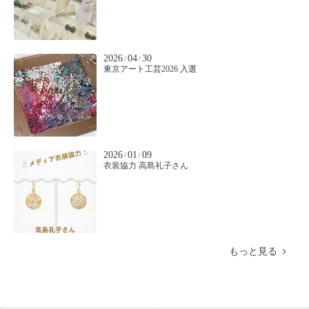
2026
04
30
/
/
東京アート工芸2026 入選
2026
01
09
/
/
衣装協力 高島礼子さん
もっと見る