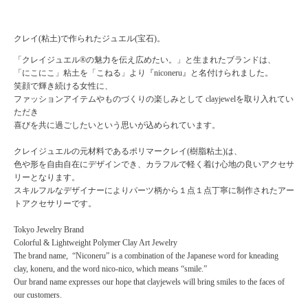
クレイ(粘土)で作られたジュエル(宝石)。
「クレイジュエル®の魅力を伝え広めたい。」と生まれたブランドは、
「にこにこ」粘土を「こねる」より『niconeru』と名付けられました。
笑顔で輝き続ける女性に、
ファッションアイテムやものづくりの楽しみとして clayjewelを取り入れてい
ただき
喜びを共に過ごしたいという思いが込められています。
クレイジュエルの元材料であるポリマークレイ(樹脂粘土)は、
色や形を自由自在にデザインでき、カラフルで軽く着け心地の良いアクセサ
リーとなります。
スキルフルなデザイナーによりパーツ柄から１点１点丁寧に制作されたアー
トアクセサリーです。
Tokyo Jewelry Brand
Colorful & Lightweight Polymer Clay Art Jewelry
The brand name, “Niconeru” is a combination of the Japanese word for kneading
clay, koneru, and the word nico-nico, which means “smile.”
Our brand name expresses our hope that clayjewels will bring smiles to the faces of
our customers.