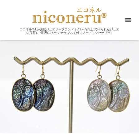
ニコネルTokyo発信ジュエリーブランド｜クレイ(粘土)で作られたジュエ
ル(宝石)。“世界にひとつ”カラフルで軽いアートアクセサリー。