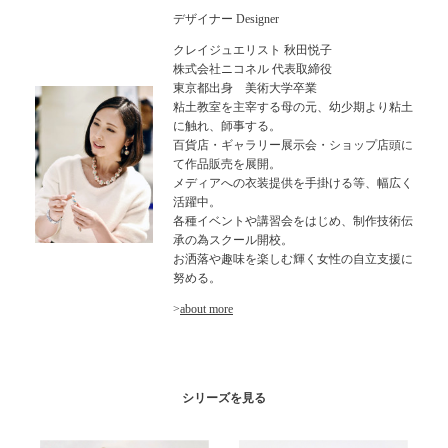
デザイナー Designer
クレイジュエリスト 秋田悦子
株式会社ニコネル 代表取締役
東京都出身 美術大学卒業
粘土教室を主宰する母の元、幼少期より粘土
に触れ、師事する。
百貨店・ギャラリー展示会・ショップ店頭に
て作品販売を展開。
メディアへの衣装提供を手掛ける等、幅広く
活躍中。
各種イベントや講習会をはじめ、制作技術伝
承の為スクール開校。
お洒落や趣味を楽しむ輝く女性の自立支援に
努める。
>
about more
シリーズを見る