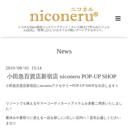
ニコネルTokyo発信ジュエリーブランド｜クレイ(粘土)で作られたジュエ
ル(宝石)。“世界にひとつ”カラフルで軽いアートアクセサリー。
News
2019
/
08
/
01 15:14
小田急百貨店新宿店 niconeru POP-UP SHOP
小田急百貨店新宿店にniconeruアクセサリーPOP-UP SHOPを出店します☆
リゾートでも映えるサマーコーディネートアイテムを多数ご用意いたしまし
た！
夏休みや夏祭りに使える一品を探しに♪涼しい店内へ！是非お越しください
ませ☆