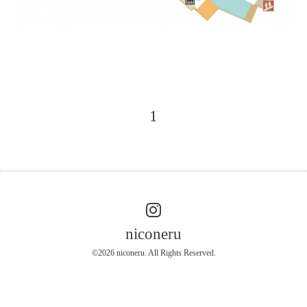
1
niconeru
©2026
niconeru
. All Rights Reserved.