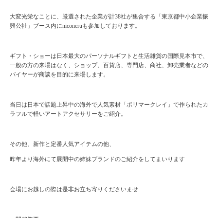
大変光栄なことに、厳選された企業が計38社が集合する「東京都中小企業振
興公社」ブース内にniconeruも参加しております。
ギフト・ショーは日本最大のパーソナルギフトと生活雑貨の国際見本市で、
一般の方の来場はなく、ショップ、百貨店、専門店、商社、卸売業者などの
バイヤーが商談を目的に来場します。
当日は日本で話題上昇中の海外で人気素材「ポリマークレイ」で作られたカ
ラフルで軽いアートアクセサリーをご紹介。
その他、新作と定番人気アイテムの他、
昨年より海外にて展開中の姉妹ブランドのご紹介をしてまいります
会場にお越しの際は是非お立ち寄りくださいませ