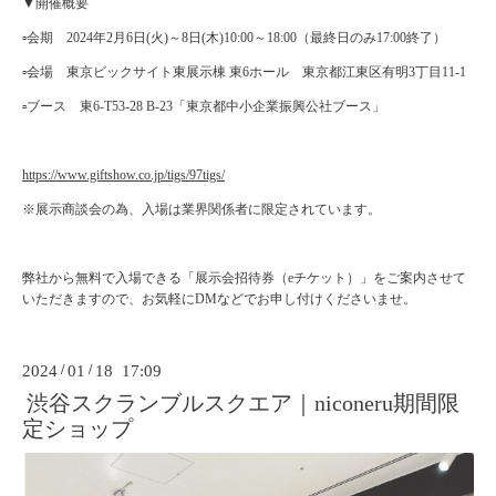
▼開催概要
▫️会期 2024年2月6日(火)～8日(木)10:00～18:00（最終日のみ17:00終了）
▫️会場 東京ビックサイト東展示棟 東6ホール 東京都江東区有明3丁目11-1
▫️ブース 東6-T53-28 B-23「東京都中小企業振興公社ブース」
https://www.giftshow.co.jp/tigs/97tigs/
※展示商談会の為、入場は業界関係者に限定されています。
弊社から無料で入場できる「展示会招待券（eチケット）」をご案内させて
いただきますので、お気軽にDMなどでお申し付けくださいませ。
2024
/
01
/
18 17:09
渋谷スクランブルスクエア｜niconeru期間限
定ショップ