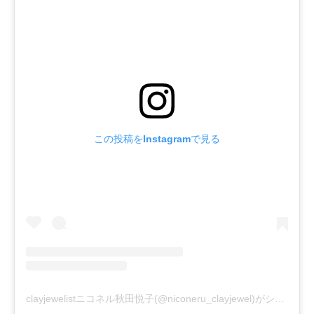
この投稿をInstagramで見る
clayjewelistニコネル秋田悦子(@niconeru_clayjewel)がシェアした投稿