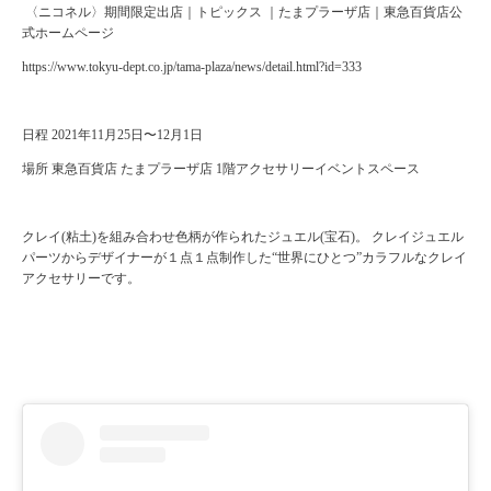
⁡⁡ 〈ニコネル〉期間限定出店｜トピックス ｜たまプラーザ店｜東急百貨店公
式ホームページ
https://www.tokyu-dept.co.jp/tama-plaza/news/detail.html?id=333
⁡
日程 2021年11月25日〜12月1日
場所 東急百貨店 たまプラーザ店 1階アクセサリーイベントスペース ⁡
クレイ(粘土)を組み合わせ色柄が作られたジュエル(宝石)。 クレイジュエル
パーツからデザイナーが１点１点制作した“世界にひとつ”カラフルなクレイ
アクセサリーです。