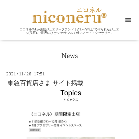
ニコネルTokyo発信ジュエリーブランド｜クレイ(粘土)で作られたジュエ
ル(宝石)。“世界にひとつ”カラフルで軽いアートアクセサリー。
News
2021
/
11
/
26 17:51
東急百貨店さま サイト掲載