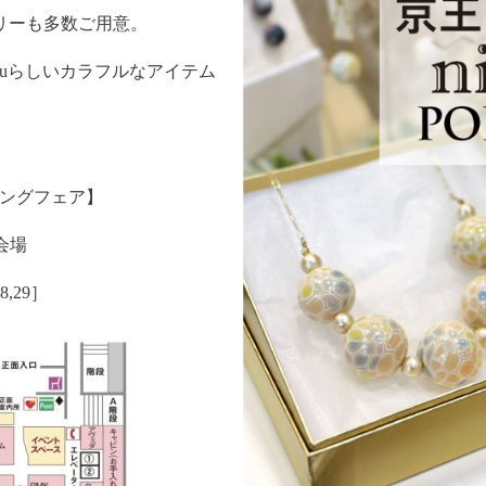
リーも多数ご用意。
eruらしいカラフルなアイテム
プリングフェア】
会場
8,29］