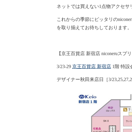
ネットでは買えない1点物アクセサ
これからの季節にピッタリのnicon
を取り揃えてお待ちしております。
【京王百貨店 新宿店 niconeruス
3/23-29
京王百貨店 新宿店
1階 特設
デザイナー秋田来店日［3/23,25,27,2