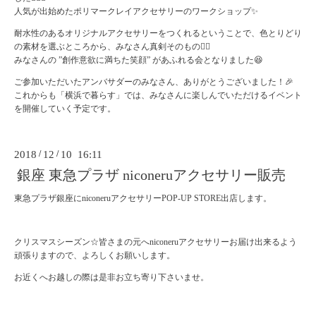
人気が出始めたポリマークレイアクセサリーのワークショップ✨
耐水性のあるオリジナルアクセサリーをつくれるということで、色とりどり
の素材を選ぶところから、みなさん真剣そのもの🤹‍♀️
みなさんの ”創作意欲に満ちた笑顔” があふれる会となりました😆
ご参加いただいたアンバサダーのみなさん、ありがとうございました！🎉
これからも「横浜で暮らす」では、みなさんに楽しんでいただけるイベント
を開催していく予定です。
2018
/
12
/
10 16:11
銀座 東急プラザ niconeruアクセサリー販売
東急プラザ銀座にniconeruアクセサリーPOP-UP STORE出店します。
クリスマスシーズン☆皆さまの元へniconeruアクセサリーお届け出来るよう
頑張りますので、よろしくお願いします。
お近くへお越しの際は是非お立ち寄り下さいませ。