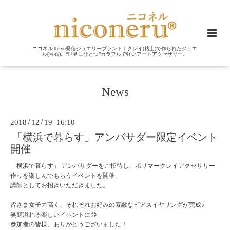
ニコネルTokyo発信ジュエリーブランド｜クレイ(粘土)で作られたジュエ
ル(宝石)。“世界にひとつ”カラフルで軽いアートアクセサリー。
News
2018
/
12
/
19 16:10
「横浜で暮らす」アンバサダー限定イベント
開催
「横浜で暮らす」 アンバサダーをご招待し、ポリマークレイアクセサリー
作りを楽しんでもらうイベントを開催。
講師としてお招きいただきました。
皆さま女子力高く、それぞれお好みの素敵なピアスイヤリングが完成♪
笑顔溢れる楽しいイベントに😊
参加者の皆様、ありがとうございました！