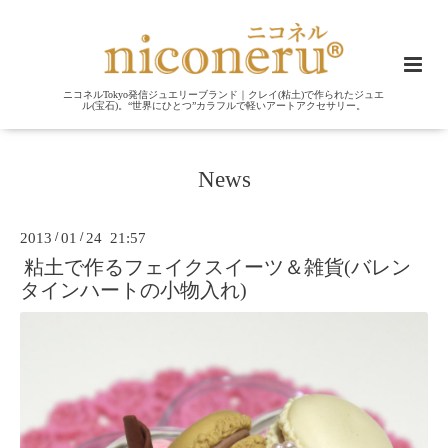
ニコネルTokyo発信ジュエリーブランド｜クレイ(粘土)で作られたジュエ
ル(宝石)。“世界にひとつ”カラフルで軽いアートアクセサリー。
News
2013
/
01
/
24 21:57
粘土で作るフェイクスイーツ＆雑貨(バレン
タインハートの小物入れ)