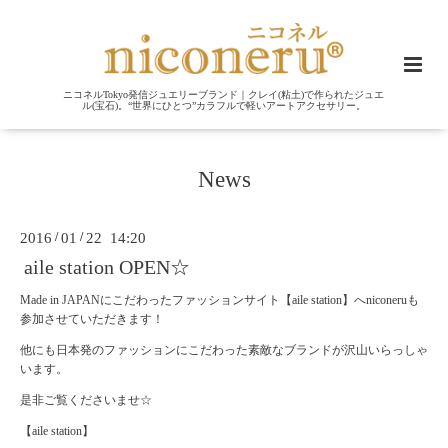
ニコネルTokyo発信ジュエリーブランド｜クレイ(粘土)で作られたジュエ
ル(宝石)。“世界にひとつ”カラフルで軽いアートアクセサリー。
News
2016
/
01
/
22 14:20
aile station OPEN☆
Made in JAPANにこだわったファッションサイト【aile station】へniconeruも
参加させていただきます！
他にも日本発のファッションにこだわった素敵なブランドが沢山いらっしゃ
います。
是非ご覧くださいませ☆
【aile station】