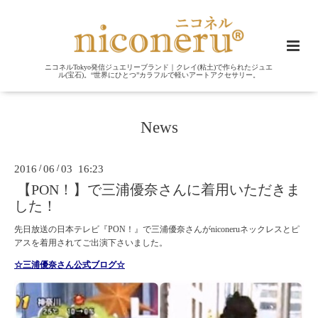
ニコネルTokyo発信ジュエリーブランド｜クレイ(粘土)で作られたジュエ
ル(宝石)。“世界にひとつ”カラフルで軽いアートアクセサリー。
News
2016
/
06
/
03 16:23
【PON！】で三浦優奈さんに着用いただきま
した！
先日放送の日本テレビ『PON！』で三浦優奈さんがniconeruネックレスとピ
アスを着用されてご出演下さいました。
☆三浦優奈さん公式ブログ☆