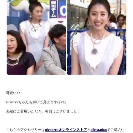
可愛い♪♪
niconeruちゃんも輝いて見えます(≧∇≦)
素敵にご着用いただき、有難うございました！
こちらのアクセサリーは
niconeruオンラインストア
と
aile station
でご購入い