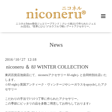
ニコネルTokyo発信ジュエリーブランド｜クレイ(粘土)で作られたジュエ
ル(宝石)。“世界にひとつ”カラフルで軽いアートアクセサリー。
News
2016
/
10
/
27 12:18
niconeru ＆ 8J WINTER COLLECTION
東武百貨店池袋店にて、niconeruアクセサリー 8J-eight j- と合同特別出店いた
します。
☆8J-eight j-英国アンティーク・ヴィンテージやシーガラスをupcycleしたアク
セサリー
こだわりの手法で1つ1つ丁寧に作られたアクセサリー。
この季節にピッタリの品を多数ご用意してお待ちしております♪