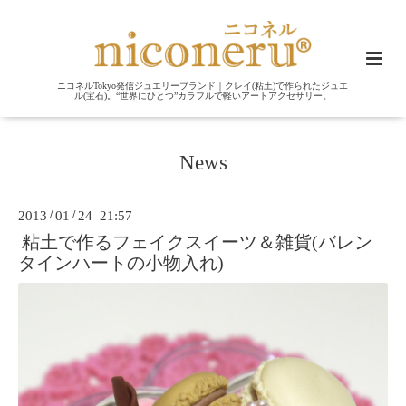
ニコネルTokyo発信ジュエリーブランド｜クレイ(粘土)で作られたジュエ
ル(宝石)。“世界にひとつ”カラフルで軽いアートアクセサリー。
News
2013
/
01
/
24 21:57
粘土で作るフェイクスイーツ＆雑貨(バレン
タインハートの小物入れ)