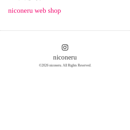
niconeru web shop
niconeru
©2026
niconeru
. All Rights Reserved.