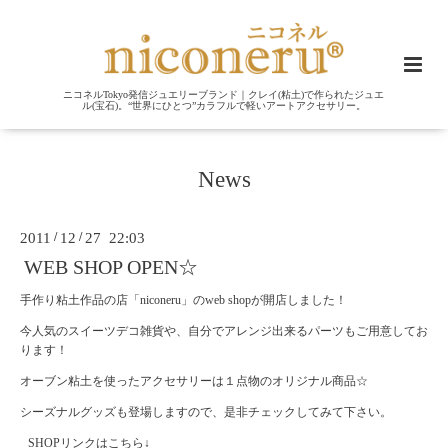
ニコネルTokyo発信ジュエリーブランド｜クレイ(粘土)で作られたジュエ
ル(宝石)。“世界にひとつ”カラフルで軽いアートアクセサリー。
News
2011
/
12
/
27 22:03
WEB SHOP OPEN☆
手作り粘土作品の店「niconeru」のweb shopが開店しました！
今人気のスイーツデコ雑貨や、自分でアレンジ出来るパーツもご用意してお
ります！
オーブン粘土を使ったアクセサリーは１点物のオリジナル商品☆
シーズナルグッズも登場しますので、是非チェックしてみて下さい。
SHOPリンクはこちら↓