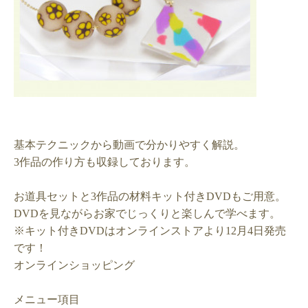
基本テクニックから動画で分かりやすく解説。
3
作品の作り方も収録しております。
お道具セットと
3
作品の材料キット付き
DVD
もご用意。
DVD
を見ながらお家でじっくりと楽しんで学べます。
※
キット付き
DVD
はオンラインストアより
12
月
4
日発売
です！
オンラインショッピング
メニュー項目