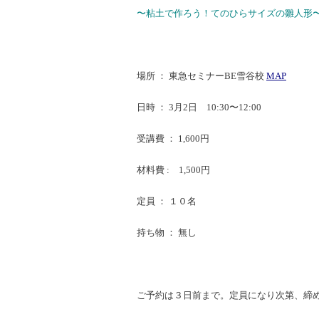
〜粘土で作ろう！てのひらサイズの雛人形
場所 ：
東急セミナーBE雪谷校
MAP
日時 ： 3月2日 10:30〜12:00
受講費 ： 1,600円
材料費 :
1,500円
定員 ： １０名
持ち物 ： 無し
ご予約は３日前まで。定員になり次第、締