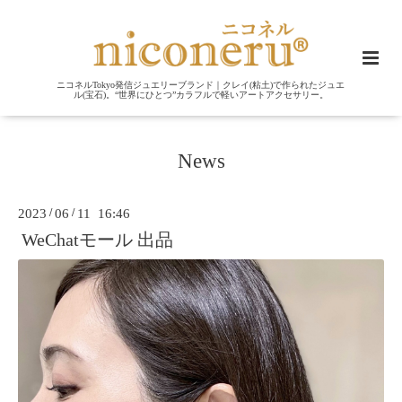
ニコネルTokyo発信ジュエリーブランド｜クレイ(粘土)で作られたジュエ
ル(宝石)。“世界にひとつ”カラフルで軽いアートアクセサリー。
News
2023
/
06
/
11 16:46
WeChatモール 出品