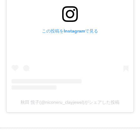
この投稿をInstagramで見る
秋田 悦子(@niconeru_clayjewel)がシェアした投稿