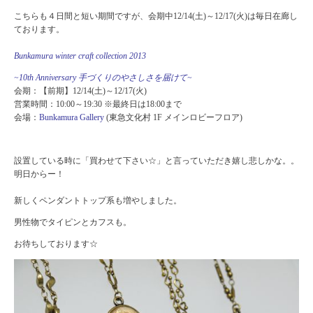
こちらも４日間と短い期間ですが、会期中12/14(土)～12/17(火)は毎日在廊し
ております。
Bunkamura winter craft collection 2013
~10th Anniversary 手づくりのやさしさを届けて~
会期：【前期】12/14(土)～12/17(火)
営業時間：10:00～19:30 ※最終日は18:00まで
会場：
B
unkamura Gallery
(東急文化村 1F メインロビーフロア)
設置している時に「買わせて下さい☆」と言っていただき嬉し悲しかな。。
明日からー！
新しくペンダントトップ系も増やしました。
男性物でタイピンとカフスも。
お待ちしております☆