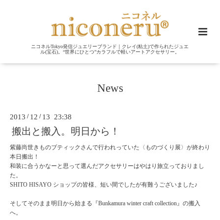
ニコネルTokyo発信ジュエリーブランド｜クレイ(粘土)で作られたジュエ
ル(宝石)。“世界にひとつ”カラフルで軽いアートアクセサリー。
News
2013
/
12
/
13 23:38
搬出と搬入。明日から！
紫藤尚世きものブティックさんで行われっていた〈ものづくり展〉が終わり
本日搬出！
和装に合うかなーと思って選んだアクセサリーはやはり旅立っておりまし
た。
SHITO HISAYO ショップの皆様、短い間でしたが有難うございました♪
そしてそのまま明日から始まる『Bunkamura winter craft collection』の搬入
へ。