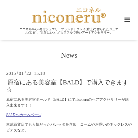
ニコネルTokyo発信ジュエリーブランド｜クレイ(粘土)で作られたジュエ
ル(宝石)。“世界にひとつ”カラフルで軽いアートアクセサリー。
News
2015
/
01
/
22 15:18
原宿にある美容室【BALD】で購入できます
☆
原宿にある美容室ボールド【BALD】にてniconeruのヘアアクセサリーが購
入出来ます！！
BALDのホームページ
東武百貨店でも人気だったバレッタを含め、コームやお揃いのネックレスや
ピアスなど。